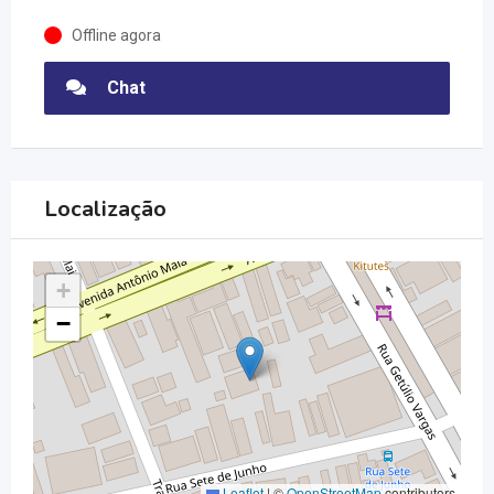
Offline agora
Chat
Localização
+
−
Leaflet
|
©
OpenStreetMap
contributors