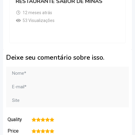
RESTAURANTE SABOR DE MINAS
12 meses atrás
53 Visualizações
Deixe seu comentário sobre isso.
Quality
1
2
3
4
5
Price
1
2
3
4
5