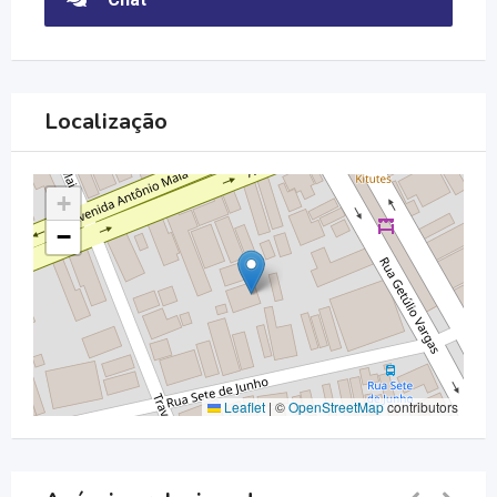
Localização
+
−
Leaflet
|
©
OpenStreetMap
contributors