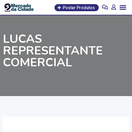
Pular
Postar Produtos
para
o
conteúdo
LUCAS
REPRESENTANTE
COMERCIAL