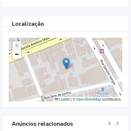
Localização
+
−
Leaflet
|
©
OpenStreetMap
contributors
Anúncios relacionados