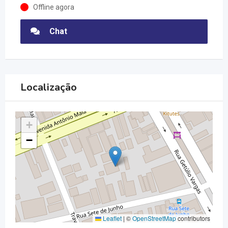
Offline agora
Chat
Localização
+
−
Leaflet
|
©
OpenStreetMap
contributors