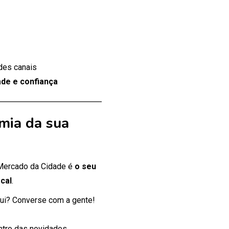
des canais
de e confiança
mia da sua
 Mercado da Cidade é
o seu
cal
.
ui? Converse com a gente!
entro das novidades.