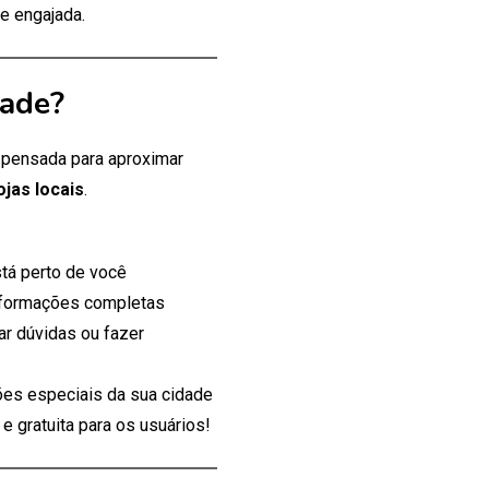
e engajada.
dade?
, pensada para aproximar
ojas locais
.
tá perto de você
nformações completas
ar dúvidas ou fazer
es especiais da sua cidade
 gratuita para os usuários!