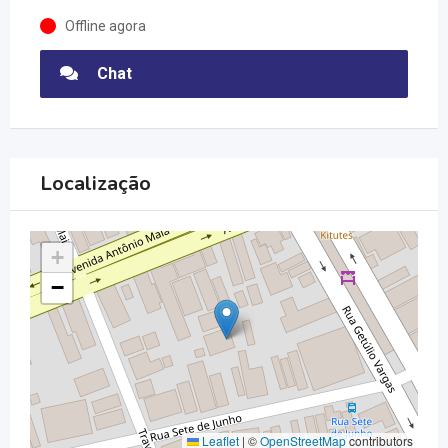
Offline agora
Chat
Localização
+
−
Leaflet
|
©
OpenStreetMap
contributors