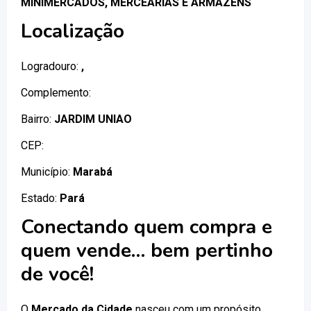
MINIMERCADOS, MERCEARIAS E ARMAZENS
Localização
Logradouro:
,
Complemento:
Bairro:
JARDIM UNIAO
CEP:
Município:
Marabá
Estado:
Pará
Conectando quem compra e
quem vende… bem pertinho
de você!
O
Mercado da Cidade
nasceu com um propósito