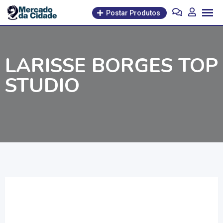
Pular
Postar Produtos
para
o
conteúdo
LARISSE BORGES TOP
STUDIO