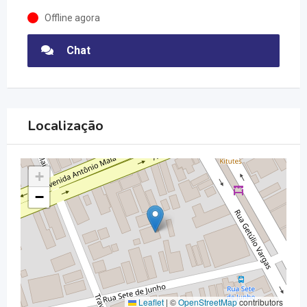
Offline agora
Chat
Localização
+
−
Leaflet
|
©
OpenStreetMap
contributors