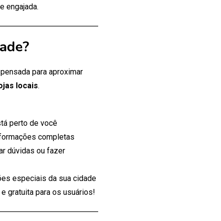
e engajada.
dade?
, pensada para aproximar
ojas locais
.
tá perto de você
nformações completas
ar dúvidas ou fazer
es especiais da sua cidade
 gratuita para os usuários!