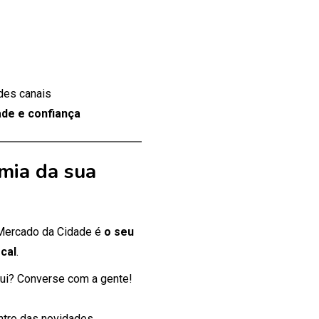
des canais
de e confiança
mia da sua
 Mercado da Cidade é
o seu
cal
.
ui? Converse com a gente!
entro das novidades.