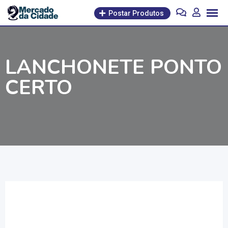
Pular
Postar Produtos
para
o
conteúdo
LANCHONETE PONTO
CERTO