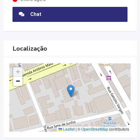
Chat
Localização
+
−
Leaflet
|
©
OpenStreetMap
contributors