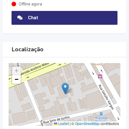
Offline agora
Chat
Localização
+
−
Leaflet
|
©
OpenStreetMap
contributors