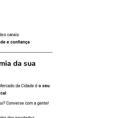
des canais
de e confiança
mia da sua
 Mercado da Cidade é
o seu
cal
.
ui? Converse com a gente!
entro das novidades.