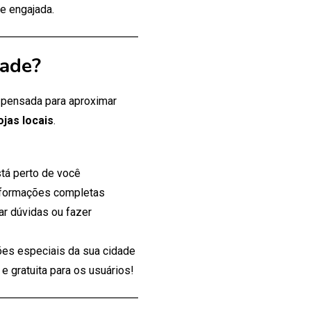
e engajada.
dade?
, pensada para aproximar
ojas locais
.
tá perto de você
nformações completas
ar dúvidas ou fazer
es especiais da sua cidade
 gratuita para os usuários!