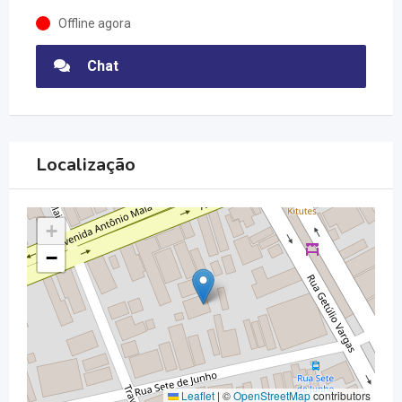
Offline agora
Chat
Localização
+
−
Leaflet
|
©
OpenStreetMap
contributors