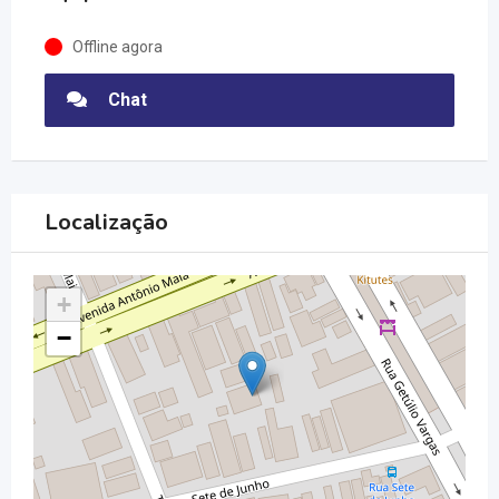
Offline agora
Chat
Localização
+
−