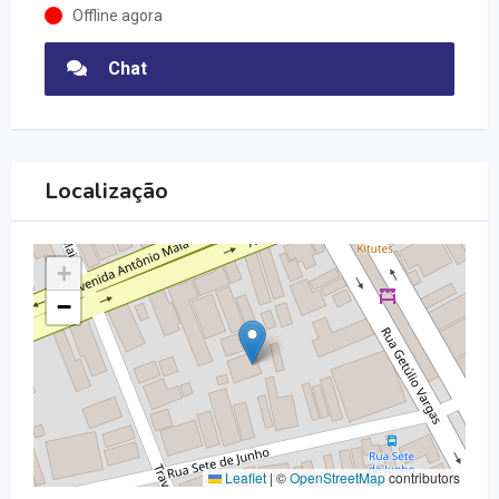
Offline agora
Chat
Localização
+
−
Leaflet
|
©
OpenStreetMap
contributors