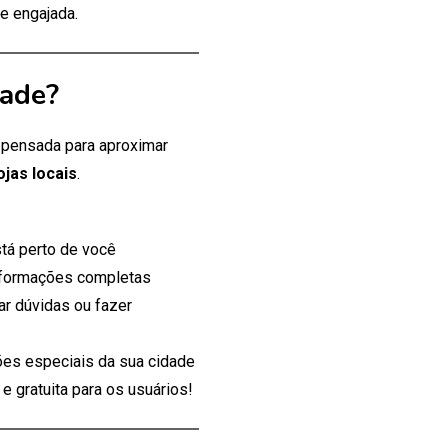
e engajada.
dade?
, pensada para aproximar
ojas locais
.
tá perto de você
nformações completas
ar dúvidas ou fazer
es especiais da sua cidade
 gratuita para os usuários!