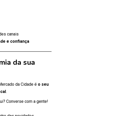
des canais
de e confiança
mia da sua
 Mercado da Cidade é
o seu
cal
.
ui? Converse com a gente!
entro das novidades.