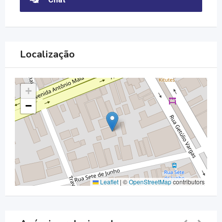
Localização
+
−
Leaflet
|
©
OpenStreetMap
contributors