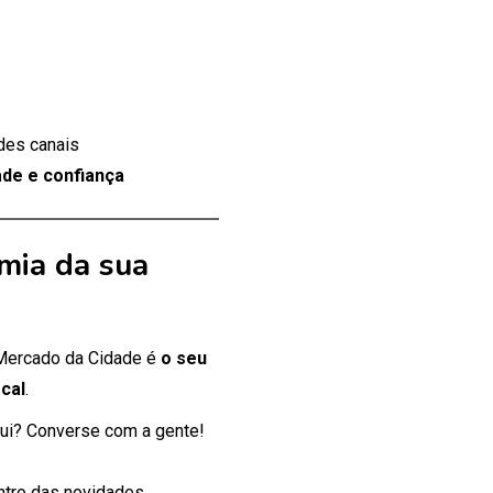
des canais
de e confiança
mia da sua
 Mercado da Cidade é
o seu
cal
.
ui? Converse com a gente!
entro das novidades.