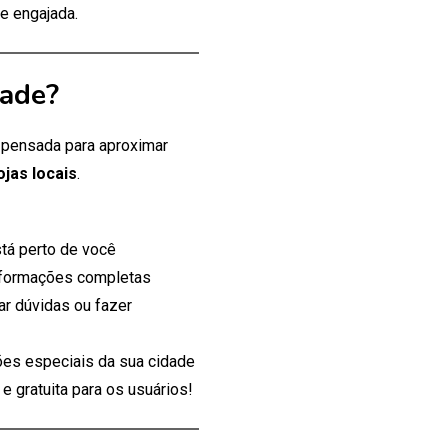
e engajada.
dade?
, pensada para aproximar
ojas locais
.
tá perto de você
nformações completas
ar dúvidas ou fazer
es especiais da sua cidade
 gratuita para os usuários!