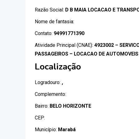
Razão Social:
D B MAIA LOCACAO E TRANSP
Nome de fantasia:
Contato:
94991771390
Atividade Principal (CNAE):
4923002 – SERVIC
PASSAGEIROS – LOCACAO DE AUTOMOVEI
Localização
Logradouro:
,
Complemento:
Bairro:
BELO HORIZONTE
CEP:
Município:
Marabá