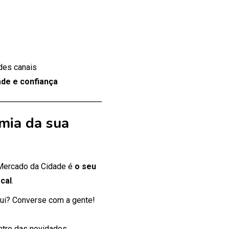
des canais
de e confiança
mia da sua
 Mercado da Cidade é
o seu
cal
.
ui? Converse com a gente!
entro das novidades.