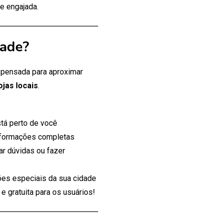
e engajada.
dade?
, pensada para aproximar
ojas locais
.
tá perto de você
nformações completas
ar dúvidas ou fazer
es especiais da sua cidade
 gratuita para os usuários!