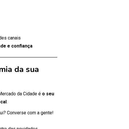
des canais
de e confiança
mia da sua
 Mercado da Cidade é
o seu
cal
.
ui? Converse com a gente!
entro das novidades.