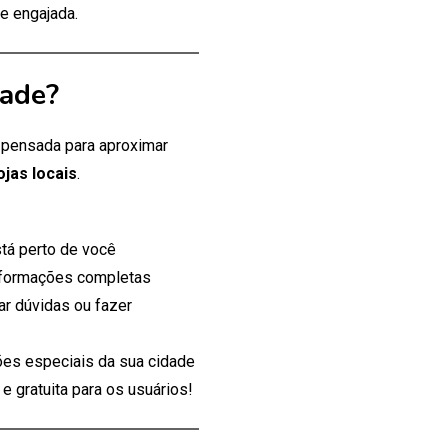
e engajada.
dade?
, pensada para aproximar
ojas locais
.
tá perto de você
nformações completas
ar dúvidas ou fazer
es especiais da sua cidade
 gratuita para os usuários!