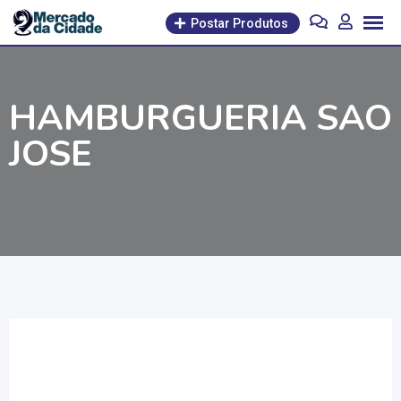
Pular
Postar Produtos
para
o
conteúdo
HAMBURGUERIA SAO
JOSE