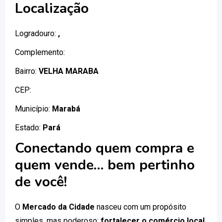
Localização
Logradouro:
,
Complemento:
Bairro:
VELHA MARABA
CEP:
Município:
Marabá
Estado:
Pará
Conectando quem compra e
quem vende… bem pertinho
de você!
O
Mercado da Cidade
nasceu com um propósito
simples, mas poderoso:
fortalecer o comércio local
.