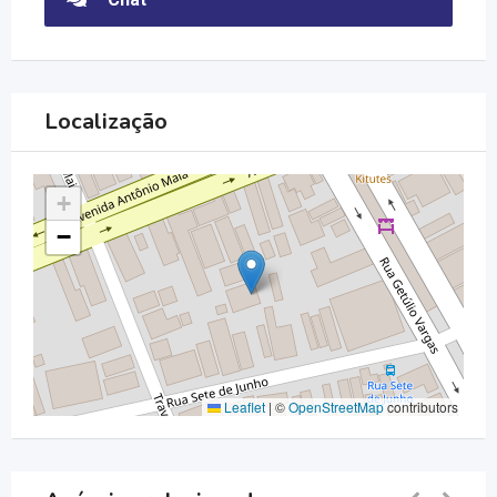
Localização
+
−
Leaflet
|
©
OpenStreetMap
contributors