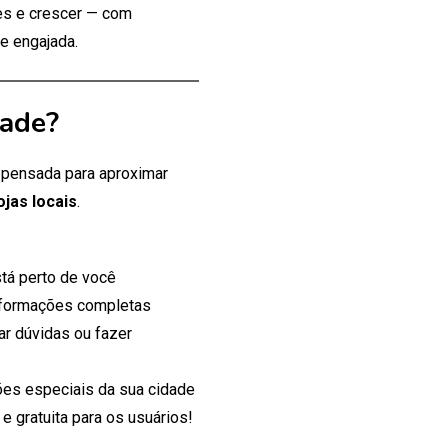
tes e crescer — com
e engajada.
dade?
, pensada para aproximar
ojas locais
.
tá perto de você
nformações completas
ar dúvidas ou fazer
es especiais da sua cidade
 gratuita para os usuários!