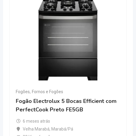
Fogões
,
Fornos e Fogões
Fogão Electrolux 5 Bocas Efficient com
PerfectCook Preto FE5GB
6 meses atrás
Velha Marabá
,
Marabá/Pá