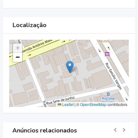
Localização
+
−
Leaflet
|
©
OpenStreetMap
contributors
Anúncios relacionados