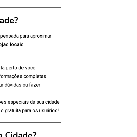
dade?
, pensada para aproximar
ojas locais
.
tá perto de você
nformações completas
ar dúvidas ou fazer
es especiais da sua cidade
 gratuita para os usuários!
a Cidade?