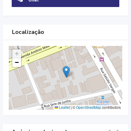
Localização
+
−
Leaflet
|
©
OpenStreetMap
contributors