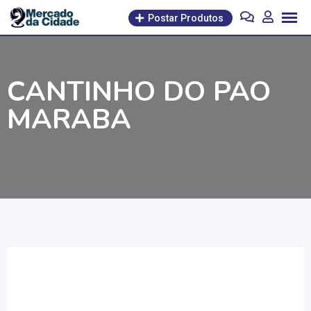
Pular
Postar Produtos
para
o
conteúdo
CANTINHO DO PAO
MARABA