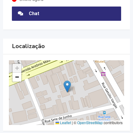
Chat
Localização
+
−
Leaflet
|
©
OpenStreetMap
contributors