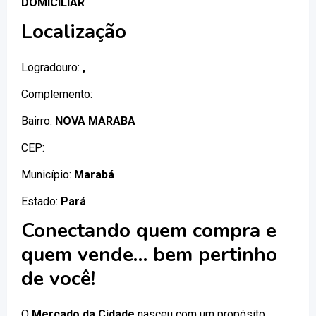
DOMICILIAR
Localização
Logradouro:
,
Complemento:
Bairro:
NOVA MARABA
CEP:
Município:
Marabá
Estado:
Pará
Conectando quem compra e
quem vende… bem pertinho
de você!
O
Mercado da Cidade
nasceu com um propósito