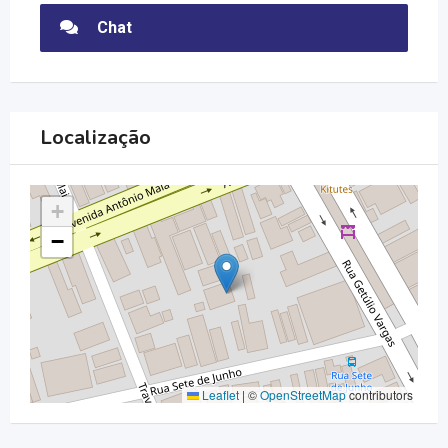
Chat
Localização
+
−
Leaflet
|
©
OpenStreetMap
contributors