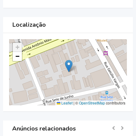
Localização
+
−
Leaflet
|
©
OpenStreetMap
contributors
Anúncios relacionados