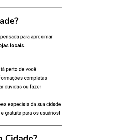
dade?
, pensada para aproximar
ojas locais
.
tá perto de você
nformações completas
ar dúvidas ou fazer
es especiais da sua cidade
 gratuita para os usuários!
a Cidade?