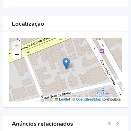
Localização
+
−
Leaflet
|
©
OpenStreetMap
contributors
Anúncios relacionados