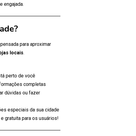
e engajada.
dade?
, pensada para aproximar
ojas locais
.
tá perto de você
nformações completas
ar dúvidas ou fazer
es especiais da sua cidade
 gratuita para os usuários!