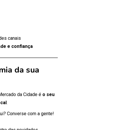
des canais
de e confiança
mia da sua
 Mercado da Cidade é
o seu
cal
.
ui? Converse com a gente!
entro das novidades.