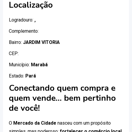
Localização
Logradouro:
,
Complemento:
Bairro:
JARDIM VITORIA
CEP:
Município:
Marabá
Estado:
Pará
Conectando quem compra e
quem vende… bem pertinho
de você!
O
Mercado da Cidade
nasceu com um propósito
simples, mas poderoso:
fortalecer o comércio local
.