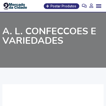
Pular
Postar Produtos
para
o
conteúdo
A. L. CONFECCOES E
VARIEDADES