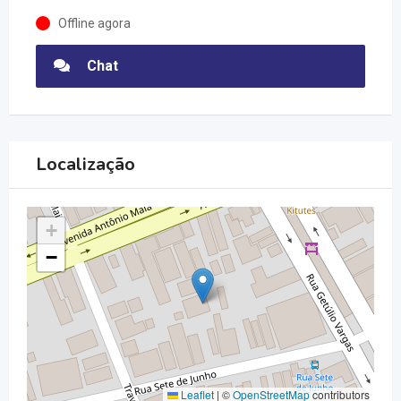
Offline agora
Chat
Localização
+
−
Leaflet
|
©
OpenStreetMap
contributors