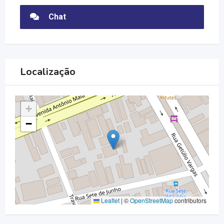
Chat
Localização
+
−
Leaflet
|
©
OpenStreetMap
contributors