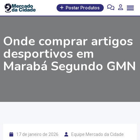
Pular
Postar Produtos
para
o
conteúdo
Onde comprar artigos
desportivos em
Marabá Segundo GMN
17 de janeiro de 2026
Equipe Mercado da Cidade